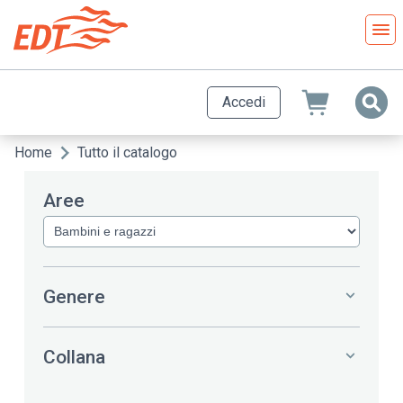
Salta
al
contenuto
principale
Accedi
Home
Tutto il catalogo
Briciole
di
Aree
pane
Genere
Collana