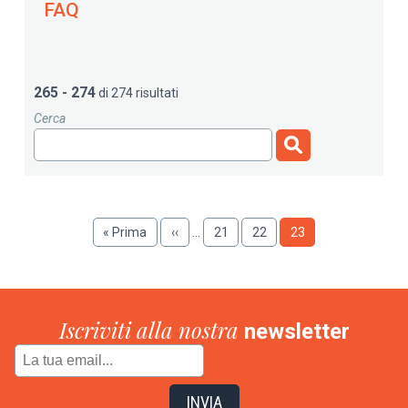
FAQ
265 - 274
di 274 risultati
Cerca
Paginazione
Prima
« Prima
Pagina
‹‹
…
Pagina
21
Pagina
22
Pagina
23
pagina
precedente
Iscriviti alla nostra
newsletter