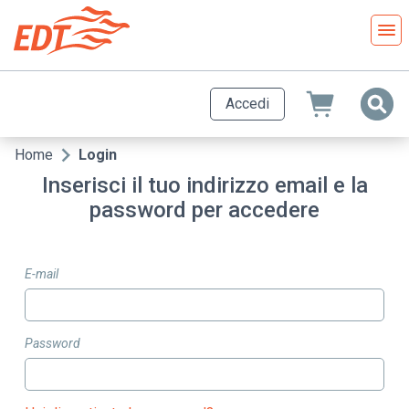
Salta
al
contenuto
principale
Accedi
Home
Login
Briciole
Inserisci il tuo indirizzo email e la
di
password per accedere
pane
E-mail
Password