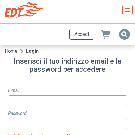
Salta
al
contenuto
principale
Accedi
Home
Login
Briciole
Inserisci il tuo indirizzo email e la
di
password per accedere
pane
E-mail
Password