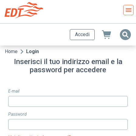
Salta
al
contenuto
principale
Accedi
Home
Login
Briciole
Inserisci il tuo indirizzo email e la
di
password per accedere
pane
E-mail
Password