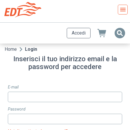
Salta
al
contenuto
principale
Accedi
Home
Login
Briciole
Inserisci il tuo indirizzo email e la
di
password per accedere
pane
E-mail
Password