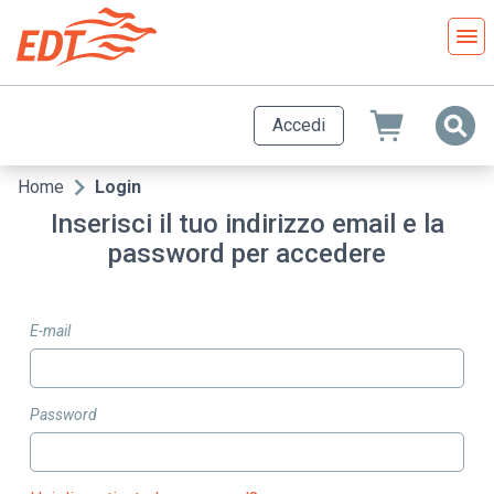
Salta
al
contenuto
principale
Accedi
Home
Login
Briciole
Inserisci il tuo indirizzo email e la
di
password per accedere
pane
E-mail
Password