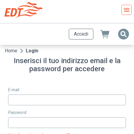
Salta
al
contenuto
principale
Accedi
Home
Login
Briciole
Inserisci il tuo indirizzo email e la
di
password per accedere
pane
E-mail
Password