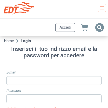
Salta
al
contenuto
principale
Accedi
Home
Login
Briciole
Inserisci il tuo indirizzo email e la
di
password per accedere
pane
E-mail
Password