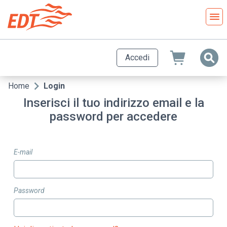
Salta
al
contenuto
principale
Accedi
Home
Login
Briciole
Inserisci il tuo indirizzo email e la
di
password per accedere
pane
E-mail
Password