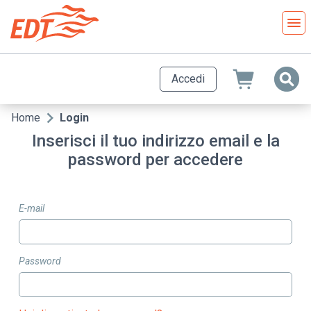
Salta
al
contenuto
principale
Accedi
Home
Login
Briciole
Inserisci il tuo indirizzo email e la
di
password per accedere
pane
E-mail
Password