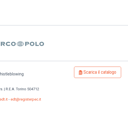
Scarica il catalogo
histleblowing
rs. | R.E.A. Torino 504712
dt.it
-
edt@registerpec.it