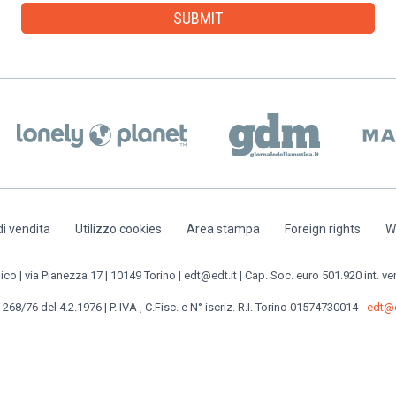
di vendita
Utilizzo cookies
Area stampa
Foreign rights
W
o | via Pianezza 17 | 10149 Torino | edt@edt.it | Cap. Soc. euro 501.920 int. ve
 268/76 del 4.2.1976 | P. IVA , C.Fisc. e N° iscriz. R.I. Torino 01574730014 -
edt@e