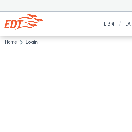
Salta
al
Menu
contenuto
secondario
principale
LIBRI
LA
Home
Login
Briciole
di
pane