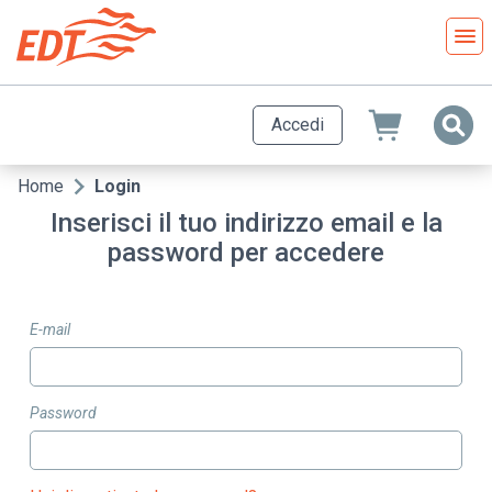
Salta
al
contenuto
principale
Accedi
Home
Login
Briciole
Inserisci il tuo indirizzo email e la
di
password per accedere
pane
E-mail
Password