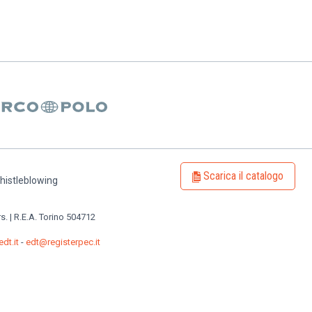
Scarica il catalogo
histleblowing
rs. | R.E.A. Torino 504712
dt.it
-
edt@registerpec.it