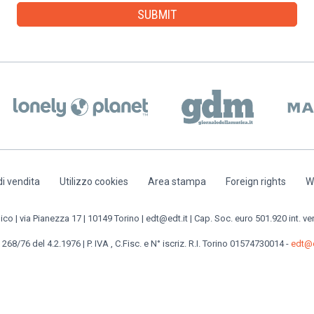
di vendita
Utilizzo cookies
Area stampa
Foreign rights
W
o | via Pianezza 17 | 10149 Torino | edt@edt.it | Cap. Soc. euro 501.920 int. ve
 268/76 del 4.2.1976 | P. IVA , C.Fisc. e N° iscriz. R.I. Torino 01574730014 -
edt@e