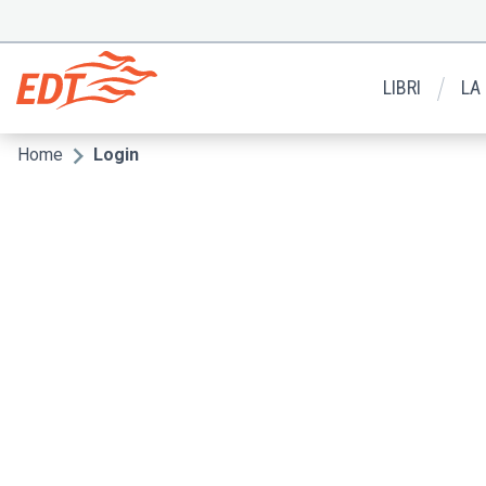
Salta
al
Menu
contenuto
secondario
principale
LIBRI
LA
Home
Login
Briciole
di
pane