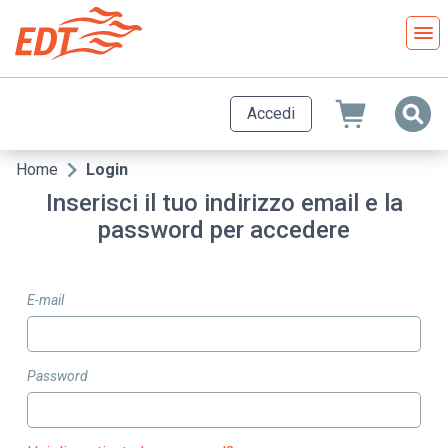
Salta
al
contenuto
principale
Accedi
Home
Login
Briciole
Inserisci il tuo indirizzo email e la
di
password per accedere
pane
E-mail
Password