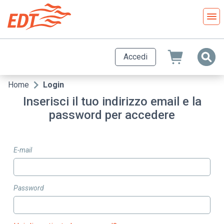
Salta
al
contenuto
principale
Accedi
Home
Login
Briciole
Inserisci il tuo indirizzo email e la
di
password per accedere
pane
E-mail
Password