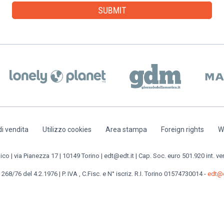
di vendita
Utilizzo cookies
Area stampa
Foreign rights
W
o | via Pianezza 17 | 10149 Torino | edt@edt.it | Cap. Soc. euro 501.920 int. ve
 268/76 del 4.2.1976 | P. IVA , C.Fisc. e N° iscriz. R.I. Torino 01574730014 -
edt@e