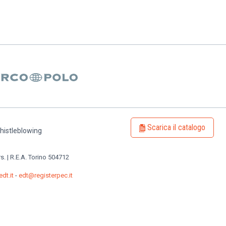
Scarica il catalogo
histleblowing
rs. | R.E.A. Torino 504712
dt.it
-
edt@registerpec.it