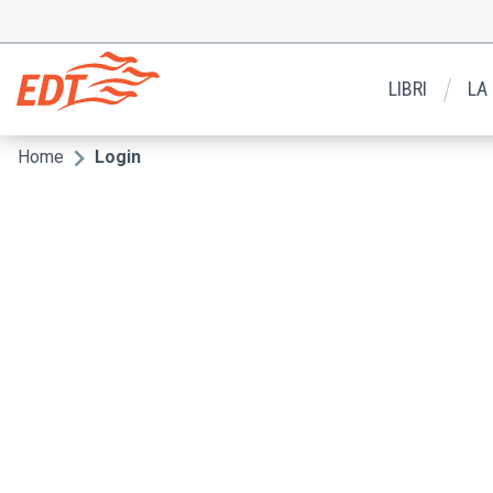
Salta
al
Menu
contenuto
secondario
principale
LIBRI
LA
Home
Login
Briciole
di
pane