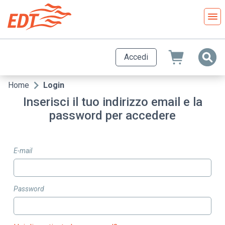
Salta
al
contenuto
principale
Accedi
Home
Login
Briciole
Inserisci il tuo indirizzo email e la
di
password per accedere
pane
E-mail
Password