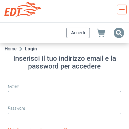
Salta
al
contenuto
principale
Accedi
Home
Login
Briciole
Inserisci il tuo indirizzo email e la
di
password per accedere
pane
E-mail
Password