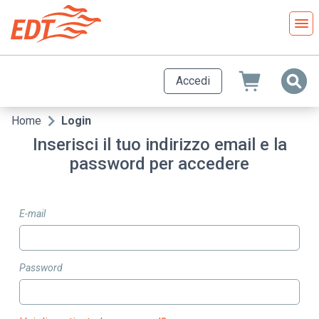
Salta
al
contenuto
principale
Accedi
Home
Login
Briciole
Inserisci il tuo indirizzo email e la
di
password per accedere
pane
E-mail
Password