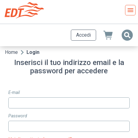
Salta
al
contenuto
principale
Accedi
Home
Login
Briciole
Inserisci il tuo indirizzo email e la
di
password per accedere
pane
E-mail
Password