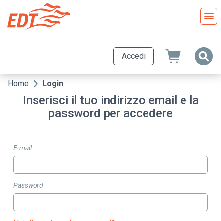
Salta
al
contenuto
principale
Accedi
Home
Login
Briciole
Inserisci il tuo indirizzo email e la
di
password per accedere
pane
E-mail
Password