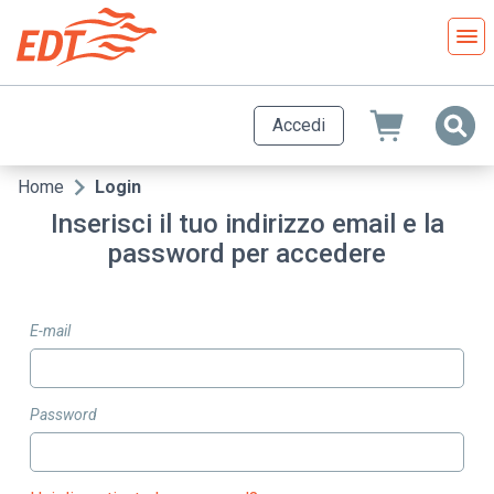
Salta
al
contenuto
principale
Accedi
Home
Login
Briciole
Inserisci il tuo indirizzo email e la
di
password per accedere
pane
E-mail
Password