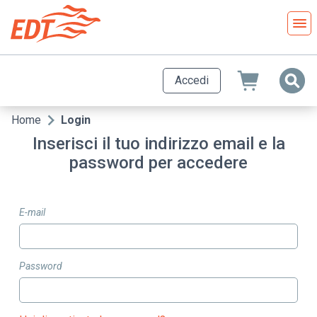
Salta
al
contenuto
principale
Accedi
Home
Login
Briciole
Inserisci il tuo indirizzo email e la
di
password per accedere
pane
E-mail
Password