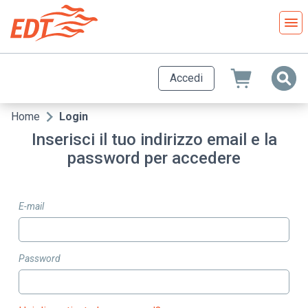
Salta
al
contenuto
principale
Accedi
Home
Login
Briciole
Inserisci il tuo indirizzo email e la
di
password per accedere
pane
E-mail
Password