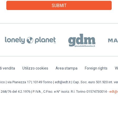
di vendita
Utilizzo cookies
Area stampa
Foreign rights
W
o | via Pianezza 17 | 10149 Torino | edt@edt.it | Cap. Soc. euro 501.920 int. ve
 268/76 del 4.2.1976 | P. IVA , C.Fisc. e N° iscriz. R.I. Torino 01574730014 -
edt@e