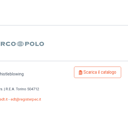
Scarica il catalogo
histleblowing
rs. | R.E.A. Torino 504712
dt.it
-
edt@registerpec.it