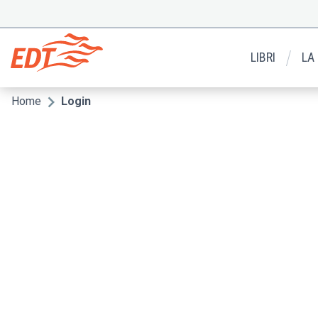
Salta
al
Menu
contenuto
secondario
principale
LIBRI
LA
Home
Login
Briciole
di
pane