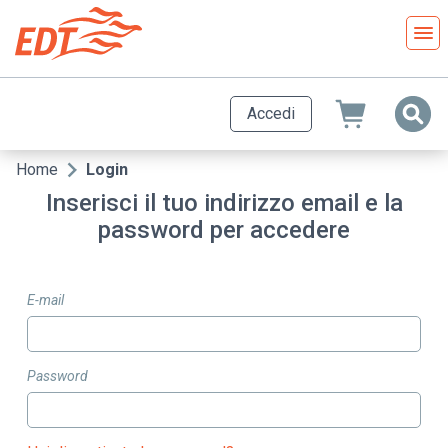
Salta
al
contenuto
principale
Accedi
Home
Login
Briciole
Inserisci il tuo indirizzo email e la
di
password per accedere
pane
E-mail
Password