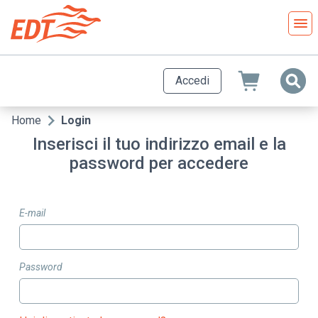
Salta
al
contenuto
principale
Accedi
Home
Login
Briciole
Inserisci il tuo indirizzo email e la
di
password per accedere
pane
E-mail
Password