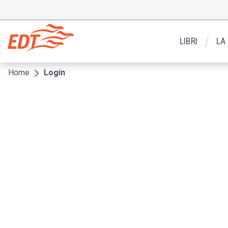
Salta
al
Menu
contenuto
secondario
principale
LIBRI
LA
Home
Login
Briciole
di
pane