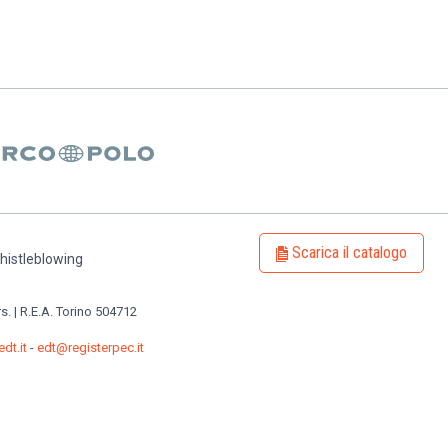
Scarica il catalogo
histleblowing
rs. | R.E.A. Torino 504712
dt.it
-
edt@registerpec.it