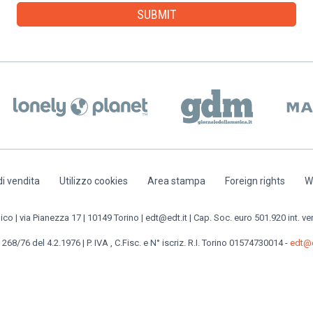
di vendita
Utilizzo cookies
Area stampa
Foreign rights
W
o | via Pianezza 17 | 10149 Torino | edt@edt.it | Cap. Soc. euro 501.920 int. ve
 268/76 del 4.2.1976 | P. IVA , C.Fisc. e N° iscriz. R.I. Torino 01574730014 -
edt@e