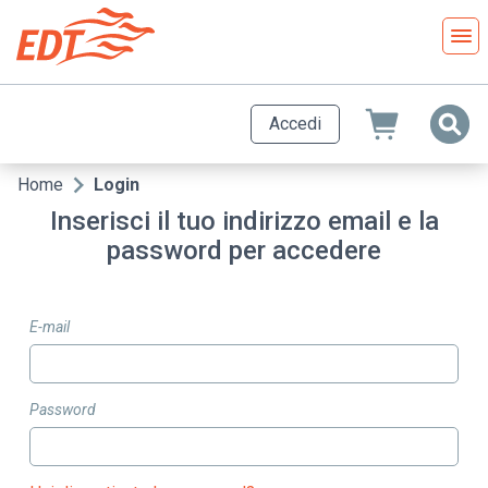
Salta
al
contenuto
principale
Accedi
Home
Login
Briciole
Inserisci il tuo indirizzo email e la
di
password per accedere
pane
E-mail
Password