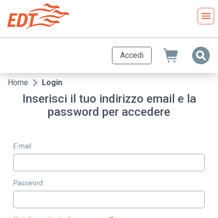
Salta
al
contenuto
principale
Accedi
Home
Login
Briciole
Inserisci il tuo indirizzo email e la
di
password per accedere
pane
E-mail
Password