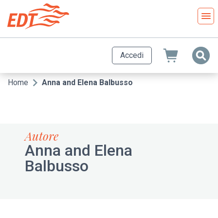
Salta
al
contenuto
principale
Accedi
Home
Anna and Elena Balbusso
Briciole
di
pane
Autore
Anna and Elena
Balbusso