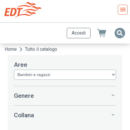
Salta
al
contenuto
principale
Accedi
Home
Tutto il catalogo
Briciole
di
Aree
pane
Genere
Collana