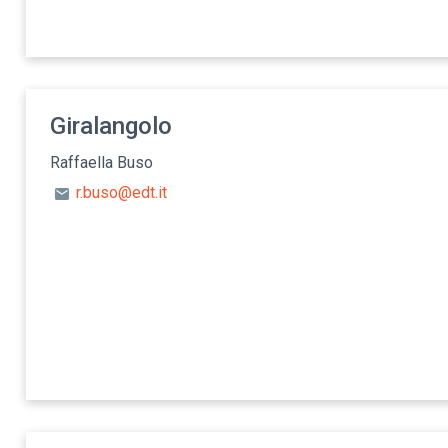
Giralangolo
Raffaella Buso
r.buso@edt.it