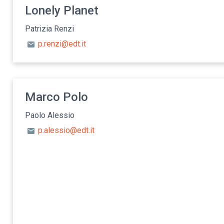
Lonely Planet
Patrizia Renzi
p.renzi@edt.it
Marco Polo
Paolo Alessio
p.alessio@edt.it