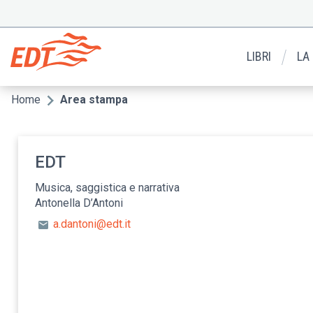
Salta
al
Menu
contenuto
secondario
principale
LIBRI
LA
Home
Area stampa
Briciole
di
pane
EDT
Musica, saggistica e narrativa
Antonella D’Antoni
a.dantoni@edt.it