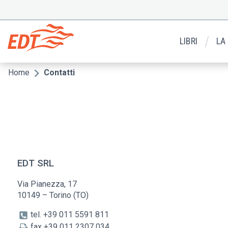
Salta
al
Menu
contenuto
secondario
principale
LIBRI
LA
Home
Contatti
Briciole
di
pane
EDT SRL
Via Pianezza, 17
10149 – Torino (TO)
tel. +39 011 5591 811
fax +39 011 2307 034