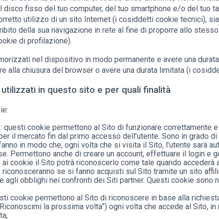
 disco fisso del tuo computer, del tuo smartphone e/o del tuo ta
orretto utilizzo di un sito Internet (i cosiddetti cookie tecnici), s
mbito della sua navigazione in rete al fine di proporre allo stess
ookie di profilazione).
rizzati nel dispositivo in modo permanente e avere una durata v
 alla chiusura del browser o avere una durata limitata (i cosidde
tilizzati in questo sito e per quali finalità
ie:
e
: questi cookie permettono al Sito di funzionare correttamente e
 per il mercato fin dal primo accesso dell’utente. Sono in grado 
fanno in modo che, ogni volta che si visita il Sito, l’utente sarà a
e. Permettono anche di creare un account, effettuare il login e ges
e ai cookie il Sito potrà riconoscerlo come tale quando accederà ai 
e riconosceranno se si fanno acquisti sul Sito tramite un sito affil
 agli obblighi nei confronti dei Siti partner. Questi cookie sono
sti cookie permettono al Sito di riconoscere in base alla richiest
Riconoscimi la prossima volta”) ogni volta che accede al Sito, in
ta;