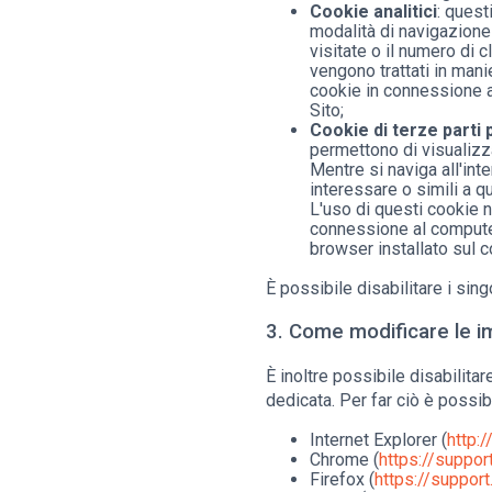
Cookie analitici
: quest
modalità di navigazione 
visitate o il numero di c
vengono trattati in manie
cookie in connessione al
Sito;
Cookie di terze parti
permettono di visualizzar
Mentre si naviga all'int
interessare o simili a q
L'uso di questi cookie n
connessione al computer d
browser installato sul co
È possibile disabilitare i sin
3. Come modificare le im
È inoltre possibile disabilita
dedicata. Per far ciò è possibi
Internet Explorer (
http:
Chrome (
https://suppo
Firefox (
https://suppor