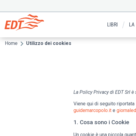
Salta
al
Menu
contenuto
secondario
principale
LIBRI
LA
Home
Utilizzo dei cookies
Briciole
di
pane
La Policy Privacy di EDT Srl è
Viene qui di seguito riportata 
guidemarcopolo.it
e
giornaled
1. Cosa sono i Cookie
Un cookie è una piccola quanti