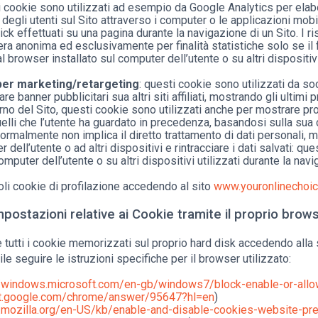
i cookie sono utilizzati ad esempio da Google Analytics per elabo
degli utenti sul Sito attraverso i computer o le applicazioni mob
lick effettuati su una pagina durante la navigazione di un Sito. I ri
ra anonima ed esclusivamente per finalità statistiche solo se il fo
 browser installato sul computer dell’utente o su altri dispositivi
 per marketing/retargeting
: questi cookie sono utilizzati da so
e banner pubblicitari sua altri siti affiliati, mostrando gli ultimi 
erno del Sito, questi cookie sono utilizzati anche per mostrare p
uelli che l’utente ha guardato in precedenza, basandosi sulla sua
ormalmente non implica il diretto trattamento di dati personali, 
ell’utente o ad altri dispositivi e rintracciare i dati salvati: qu
mputer dell’utente o su altri dispositivi utilizzati durante la navi
goli cookie di profilazione accedendo al sito
www.youronlinechoic
postazioni relative ai Cookie tramite il proprio brow
re tutti i cookie memorizzati sul proprio hard disk accedendo all
le seguire le istruzioni specifiche per il browser utilizzato:
//windows.microsoft.com/en-gb/windows7/block-enable-or-all
rt.google.com/chrome/answer/95647?hl=en
)
t.mozilla.org/en-US/kb/enable-and-disable-cookies-website-pr