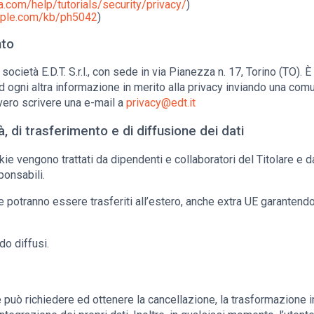
a.com/help/tutorials/security/privacy/
)
apple.com/kb/ph5042
)
nto
a società E.D.T. S.r.l., con sede in via Pianezza n. 17, Torino (TO). 
d ogni altra informazione in merito alla privacy inviando una comu
vvero scrivere una e-mail a
privacy@edt.it
à, di trasferimento e di diffusione dei dati
kie vengono trattati da dipendenti e collaboratori del Titolare e da
ponsabili.
ie potranno essere trasferiti all’estero, anche extra UE garantendo
do diffusi.
 può richiedere ed ottenere la cancellazione, la trasformazione i