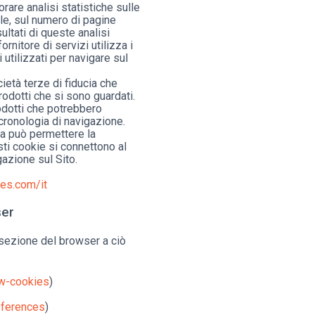
rare analisi statistiche sulle
ile, sul numero di pagine
sultati di queste analisi
rnitore di servizi utilizza i
 utilizzati per navigare sul
cietà terze di fiducia che
prodotti che si sono guardati.
rodotti che potrebbero
 cronologia di navigazione.
ma può permettere la
esti cookie si connettono al
gazione sul Sito.
es.com/it
ser
a sezione del browser a ciò
ow-cookies
)
eferences
)