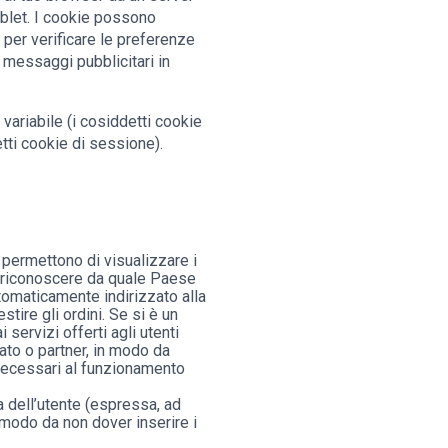
blet. I cookie possono
ia per verificare le preferenze
o messaggi pubblicitari in
ariabile (i cosiddetti cookie
tti cookie di sessione).
 permettono di visualizzare i
di riconoscere da quale Paese
utomaticamente indirizzato alla
tire gli ordini. Se si è un
servizi offerti agli utenti
iato o partner, in modo da
 necessari al funzionamento
a dell’utente (espressa, ad
 modo da non dover inserire i