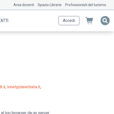
Area docenti
Spazio Librerie
Professionisti del turismo
ATTI
Accedi
t.it
,
lonelyplanetitalia.it
,
a al tuo browser da un server