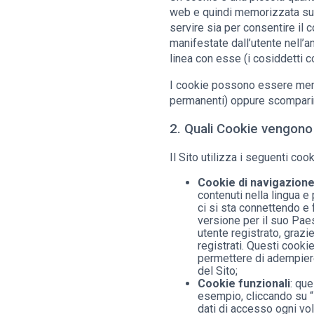
web e quindi memorizzata sul
servire sia per consentire il c
manifestate dall’utente nell’a
linea con esse (i cosiddetti c
I cookie possono essere memo
permanenti) oppure scomparire
2. Quali Cookie vengono u
Il Sito utilizza i seguenti cook
Cookie di navigazion
contenuti nella lingua e
ci si sta connettendo e 
versione per il suo Paes
utente registrato, grazi
registrati. Questi cooki
permettere di adempiere
del Sito;
Cookie funzionali
: que
esempio, cliccando su “
dati di accesso ogni vol