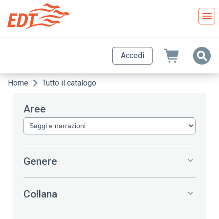
Salta
al
contenuto
principale
Accedi
Home
Tutto il catalogo
Briciole
di
Aree
pane
Genere
Collana