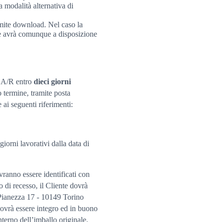
a modalità alternativa di
mite download. Nel caso la
te avrà comunque a disposizione
a A/R entro
dieci giorni
 termine, tramite posta
ai seguenti riferimenti:
iorni lavorativi dalla data di
ranno essere identificati con
o di recesso, il Cliente dovrà
 Pianezza 17 - 10149 Torino
 dovrà essere integro ed in buono
nterno dell’imballo originale.