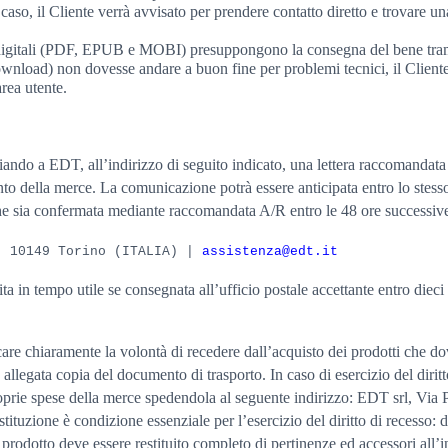
caso, il Cliente verrà avvisato per prendere contatto diretto e trovare un
i digitali (PDF, EPUB e MOBI) presuppongono la consegna del bene tra
wnload) non dovesse andare a buon fine per problemi tecnici, il Clien
area utente.
inviando a EDT, all’indirizzo di seguito indicato, una lettera raccomandat
nto della merce. La comunicazione potrà essere anticipata entro lo stesso
che sia confermata mediante raccomandata A/R entro le 48 ore successive 
- 10149 Torino (ITALIA) |
assistenza@edt.it
 in tempo utile se consegnata all’ufficio postale accettante entro dieci g
re chiaramente la volontà di recedere dall’acquisto dei prodotti che dov
allegata copia del documento di trasporto. In caso di esercizio del diritt
roprie spese della merce spedendola al seguente indirizzo: EDT srl, Via
stituzione è condizione essenziale per l’esercizio del diritto di recesso:
l prodotto deve essere restituito completo di pertinenze ed accessori all’i