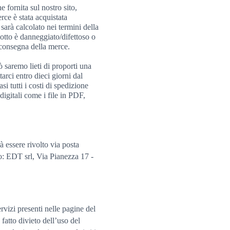
 fornita sul nostro sito,
rce è stata acquistata
sarà calcolato nei termini della
dotto è danneggiato/difettoso o
a consegna della merce.
ò saremo lieti di proporti una
arci entro dieci giorni dal
i tutti i costi di spedizione
digitali come i file in PDF,
 essere rivolto via posta
o: EDT srl, Via Pianezza 17 -
servizi presenti nelle pagine del
fatto divieto dell’uso del