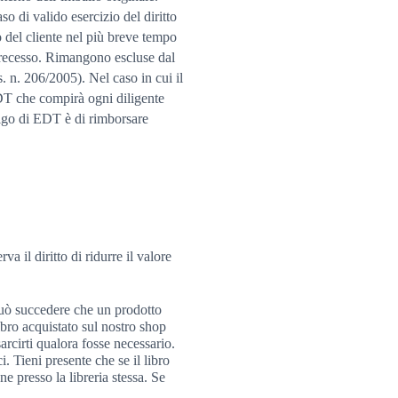
so di valido esercizio del diritto
 del cliente nel più breve tempo
i recesso. Rimangono escluse dal
s. n. 206/2005). Nel caso in cui il
EDT che compirà ogni diligente
bligo di EDT è di rimborsare
va il diritto di ridurre il valore
Può succedere che un prodotto
ibro acquistato sul nostro shop
arcirti qualora fosse necessario.
. Tieni presente che se il libro
e presso la libreria stessa. Se