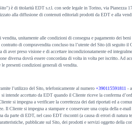
ito") è di titolarità EDT s.r.l. con sede legale in Torino, via Pianezza 1
zato alla diffusione di contenuti editoriali prodotti da EDT e alla vendit
i vendita, unitamente alle condizioni di consegna e pagamento dei beni 
 contratto di compravendita concluso tra l’utente del Sito (di seguito il 
ra di aver preso visione e di accettare incondizionatamente ed integralme
one diversa dovrà essere concordata di volta in volta per iscritto. Ad acq
le presenti condizioni generali di vendita.
ramite l’utilizzo del Sito, telefonicamente al numero
+390115591811
- a
, si intende accettato da EDT quando il Cliente riceve la conferma d’ordi
Cliente si impegna a verificare la correttezza dei dati riportati ed a co
ezze. Il Cliente si impegna a stampare e conservare una copia della e-ma
rma da parte di EDT, nel caso EDT riscontri (a causa di errori di natura t
caratteristiche, pubblicate sul Sito, dei prodotti e servizi oggetto della