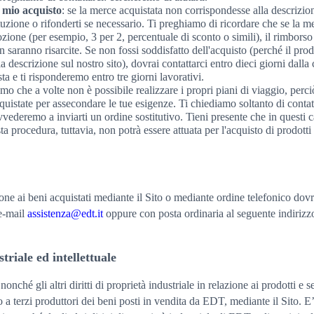
 mio acquisto
: se la merce acquistata non corrispondesse alla descrizione
tuzione o rifonderti se necessario. Ti preghiamo di ricordare che se la me
ione (per esempio, 3 per 2, percentuale di sconto o simili), il rimborso 
on saranno risarcite. Se non fossi soddisfatto dell'acquisto (perché il pro
 descrizione sul nostro sito), dovrai contattarci entro dieci giorni dall
a e ti risponderemo entro tre giorni lavorativi.
amo che a volte non è possibile realizzare i propri piani di viaggio, perci
quistate per assecondare le tue esigenze. Ti chiediamo soltanto di contatt
vvederemo a inviarti un ordine sostitutivo. Tieni presente che in questi cas
a procedura, tuttavia, non potrà essere attuata per l'acquisto di prodotti 
ne ai beni acquistati mediante il Sito o mediante ordine telefonico dovrà
 e-mail
assistenza@edt.it
oppure con posta ordinaria al seguente indirizz
striale ed intellettuale
, nonché gli altri diritti di proprietà industriale in relazione ai prodotti e 
terzi produttori dei beni posti in vendita da EDT, mediante il Sito. E’ 