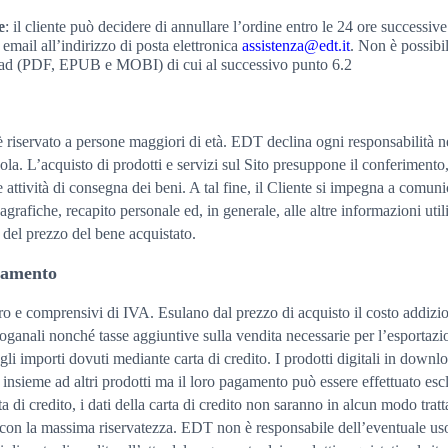
e
: il cliente può decidere di annullare l’ordine entro le 24 ore successiv
ail all’indirizzo di posta elettronica
assistenza@edt.it
. Non è possibil
load (PDF, EPUB e MOBI) di cui al successivo punto 6.2
 è riservato a persone maggiori di età. EDT declina ogni responsabilità ne
ola. L’acquisto di prodotti e servizi sul Sito presuppone il conferimento,
e attività di consegna dei beni. A tal fine, il Cliente si impegna a comunic
nagrafiche, recapito personale ed, in generale, alle altre informazioni utili
del prezzo del bene acquistato.
agamento
uro e comprensivi di IVA. Esulano dal prezzo di acquisto il costo addizi
oganali nonché tasse aggiuntive sulla vendita necessarie per l’esportazion
i importi dovuti mediante carta di credito. I prodotti digitali in down
 insieme ad altri prodotti ma il loro pagamento può essere effettuato esc
a di credito, i dati della carta di credito non saranno in alcun modo tra
 con la massima riservatezza. EDT non è responsabile dell’eventuale uso