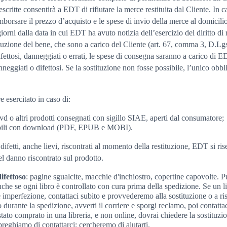
critte consentirà a EDT di rifiutare la merce restituita dal Cliente. In ca
orsare il prezzo d’acquisto e le spese di invio della merce al domicilio
orni dalla data in cui EDT ha avuto notizia dell’esercizio del diritto d
tituzione del bene, che sono a carico del Cliente (art. 67, comma 3, D.Lg
ifettosi, danneggiati o errati, le spese di consegna saranno a carico di 
anneggiati o difettosi. Se la sostituzione non fosse possibile, l’unico ob
e esercitato in caso di:
vd o altri prodotti consegnati con sigillo SIAE, aperti dal consumatore;
stabili con download (PDF, EPUB e MOBI).
ifetti, anche lievi, riscontrati al momento della restituzione, EDT si riser
 danno riscontrato sul prodotto.
ifettoso
: pagine sgualcite, macchie d'inchiostro, copertine capovolte. 
nche se ogni libro è controllato con cura prima della spedizione. Se un l
imperfezione, contattaci subito e provvederemo alla sostituzione o a ris
durante la spedizione, avverti il corriere e sporgi reclamo, poi contattaci
tato comprato in una libreria, e non online, dovrai chiedere la sostituzion
 preghiamo di contattarci: cercheremo di aiutarti.