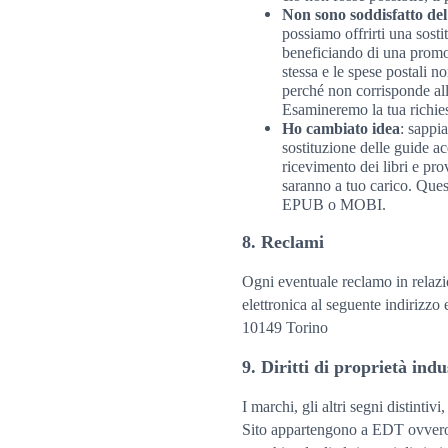
Non sono soddisfatto del
possiamo offrirti una sosti
beneficiando di una promoz
stessa e le spese postali n
perché non corrisponde alla
Esamineremo la tua richiest
Ho cambiato idea
: sappi
sostituzione delle guide ac
ricevimento dei libri e pro
saranno a tuo carico. Quest
EPUB o MOBI.
8. Reclami
Ogni eventuale reclamo in relazio
elettronica al seguente indirizzo
10149 Torino
9. Diritti di proprietà indu
I marchi, gli altri segni distintivi
Sito appartengono a EDT ovvero a 