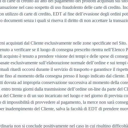
i di carte di credito all’atto del pagamento dei prodotti acquistati sul sito
a transazione nel caso sospetto di uso fraudolento delle carte di credito. I
on utilizzo di carte di credito, EDT al fine dell’evasione degli ordini pot
ocumenti senza i quali si riserva il diritto di non accettare la transazi
ni acquistati dal Cliente esclusivamente nelle zone specificate nel Sito
tenuto a verificare se il luogo di consegna prescelto rientra nell’Elenco Pae
i acquisto è tenuto a prendere visione dei tempi e delle spese di consegna
asate esclusivamente sull’elaborazione normale dell’ordine e sui tempi d
li ritardi occorsi durante il servizio di trasporto e garantisce il rispett
nte fino al momento della consegna presso il luogo indicato dal cliente. 
odotti dovuta ad impropria conservazione successiva al momento della co
ntro trenta giorni dalla trasmissione dell’ordine on-line da parte del Cl
a del Cliente o di un suo incaricato nel luogo e nel giorno di prevista co
 di impossibilità di provvedere al pagamento, la merce non sarà consegna
o per inadempimento del Cliente, salva la facoltà di EDT di prendere nuov
rdinaria non si conclude positivamente nel caso in cui risultino difficoltà