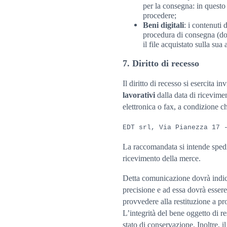
per la consegna: in questo 
procedere;
Beni digitali
: i contenut
procedura di consegna (do
il file acquistato sulla sua 
7. Diritto di recesso
Il diritto di recesso si esercita 
lavorativi
dalla data di ricevime
elettronica o fax, a condizione 
EDT srl, Via Pianezza 17 
La raccomandata si intende spedita
ricevimento della merce.
Detta comunicazione dovrà indica
precisione e ad essa dovrà essere 
provvedere alla restituzione a p
L’integrità del bene oggetto di re
stato di conservazione. Inoltre, i