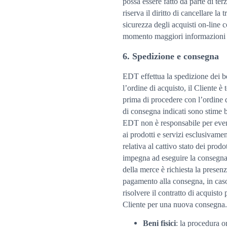
possa essere fatto da parte di terz
riserva il diritto di cancellare l
sicurezza degli acquisti on-line c
momento maggiori informazioni o d
6. Spedizione e consegna
EDT effettua la spedizione dei be
l’ordine di acquisto, il Cliente è 
prima di procedere con l’ordine d
di consegna indicati sono stime b
EDT non è responsabile per eventua
ai prodotti e servizi esclusivame
relativa al cattivo stato dei pr
impegna ad eseguire la consegna e
della merce è richiesta la presenz
pagamento alla consegna, in caso
risolvere il contratto di acquist
Cliente per una nuova consegna.
Beni fisici
: la procedura o