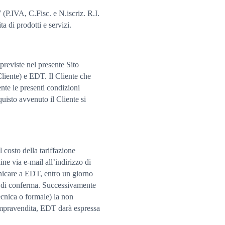
7 (P.IVA, C.Fisc. e N.iscriz. R.I.
a di prodotti e servizi.
previste nel presente Sito
Cliente) e EDT. Il Cliente che
nte le presenti condizioni
uisto avvenuto il Cliente si
l costo della tariffazione
ne via e-mail all’indirizzo di
municare a EDT, entro un giorno
il di conferma. Successivamente
ecnica o formale) la non
 compravendita, EDT darà espressa