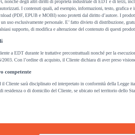
i, nonché degli altri diritti di proprietà industriale di EDT e di terzi, incl
autorizzati. I contenuti quali, ad esempio, informazioni, testo, grafica e 
download (PDF, EPUB e MOBI) sono protetti dal diritto d’autore. I prodot
 uso esclusivamente personale. E’ fatto divieto di distribuzione, gratu
lsiasi supporto, di modifica e alterazione del contenuto di questi prodott
li
liente a EDT durante le trattative precontrattuali nonché per la esecuzion
003. Con l’ordine di acquisto, il Cliente dichiara di aver preso visione
oro competente
 il Cliente sarà disciplinato ed interpretato in conformità della Legge ita
 residenza o di domicilio del Cliente, se ubicato nel territorio dello Sta