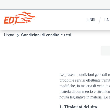
Salta
al
Menu
contenuto
secondario
principale
LIBRI
LA
Home
Condizioni di vendita e resi
Briciole
di
pane
Le presenti condizioni generali r
prodotti e servizi effettuata tramit
modifiche, in materia di vendite 
materia di commercio elettronico.
novità legislative in materia. L
1. Titolarità del sito