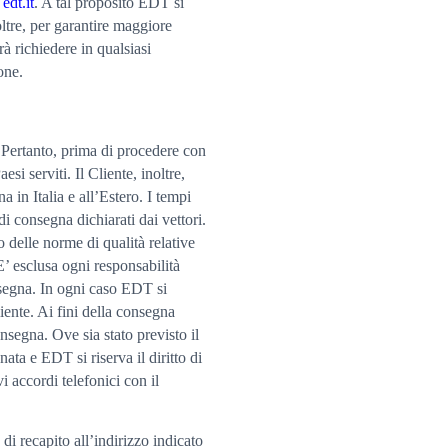
edt.it
. A tal proposito EDT si
noltre, per garantire maggiore
rà richiedere in qualsiasi
one.
. Pertanto, prima di procedere con
si serviti. Il Cliente, inoltre,
 in Italia e all’Estero. I tempi
i consegna dichiarati dai vettori.
o delle norme di qualità relative
E’ esclusa ogni responsabilità
nsegna. In ogni caso EDT si
iente. Ai fini della consegna
nsegna. Ove sia stato previsto il
ta e EDT si riserva il diritto di
i accordi telefonici con il
 di recapito all’indirizzo indicato