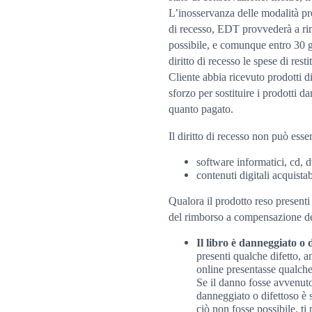
L’inosservanza delle modalità pres
di recesso, EDT provvederà a rimb
possibile, e comunque entro 30 gi
diritto di recesso le spese di res
Cliente abbia ricevuto prodotti d
sforzo per sostituire i prodotti d
quanto pagato.
Il diritto di recesso non può esser
software informatici, cd, d
contenuti digitali acqui
Qualora il prodotto reso presenti d
del rimborso a compensazione del
Il libro è danneggiato o d
presenti qualche difetto, a
online presentasse qualche 
Se il danno fosse avvenuto 
danneggiato o difettoso è s
ciò non fosse possibile, ti