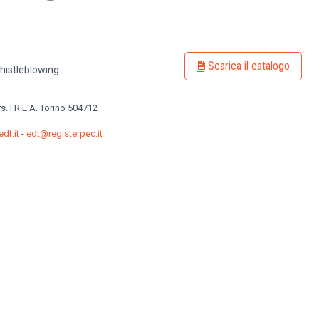
Scarica il catalogo
histleblowing
rs. | R.E.A. Torino 504712
dt.it
-
edt@registerpec.it