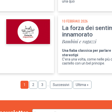
una quo
10 FEBBRAIO 2026
La forza dei sentim
innamorato
Bambini e ragazzi
Una fiaba classica per parlare 
stereotipi
C’era una volta, come nelle più 
castello con un bel principe.
Pagina
1
Pagina
2
Pagina
3
…
Pagina
Successivi
Ultima
Ultima »
successiva
pagina