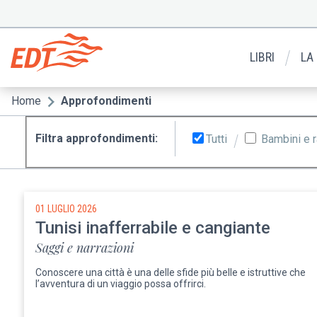
Salta
al
Menu
contenuto
secondario
principale
LIBRI
LA
Home
Approfondimenti
Briciole
di
Filtra approfondimenti:
Tutti
Bambini e 
pane
01 LUGLIO 2026
Tunisi inafferrabile e cangiante
Saggi e narrazioni
Conoscere una città è una delle sfide più belle e istruttive che
l’avventura di un viaggio possa offrirci.