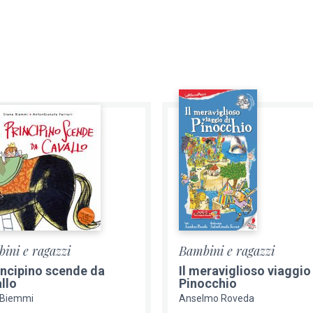
ini e ragazzi
Bambini e ragazzi
rincipino scende da
Il meraviglioso viaggio
llo
Pinocchio
 Biemmi
Anselmo Roveda