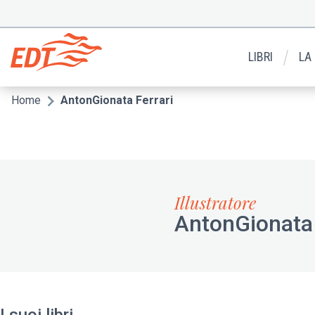
Salta
al
Menu
contenuto
secondario
principale
LIBRI
LA
Home
AntonGionata Ferrari
Briciole
di
pane
Illustratore
AntonGionata 
I suoi libri