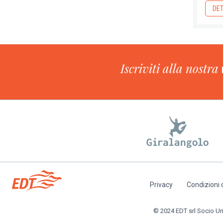
DET
Iscriviti alla nostra
Privacy
Condizioni 
Piè
di
© 2024 EDT srl Socio Unic
pagina