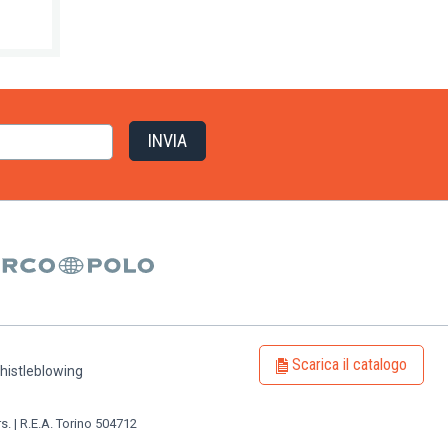
Scarica il catalogo
histleblowing
rs. | R.E.A. Torino 504712