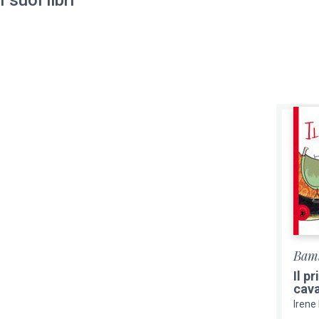
Bamb
Il p
cava
Irene