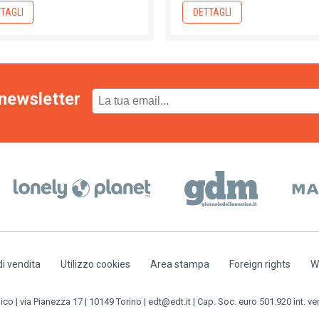
TAGLI
DETTAGLI
newsletter
di vendita
Utilizzo cookies
Area stampa
Foreign rights
W
o | via Pianezza 17 | 10149 Torino | edt@edt.it | Cap. Soc. euro 501.920 int. ve