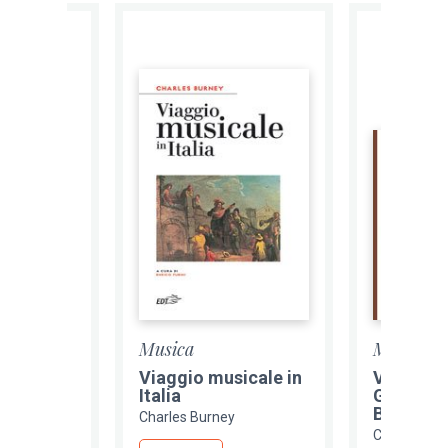
Musica
Musica
icale in
Viaggio musicale in
Viaggio 
 Paesi
Italia
Germania
Bassi
Charles Burney
y
Charles Bu