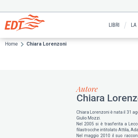
Salta
al
Menu
contenuto
secondario
principale
LIBRI
LA
Home
Chiara Lorenzoni
Briciole
di
pane
Autore
Chiara Lorenz
Chiara Lorenzoni è nata il 31 ag
Giulio Mozzi.
Nel 2005 si è trasferita a Lecc
filastrocche intitolato Attila, A
Nel maggio 2010 il suo raccont