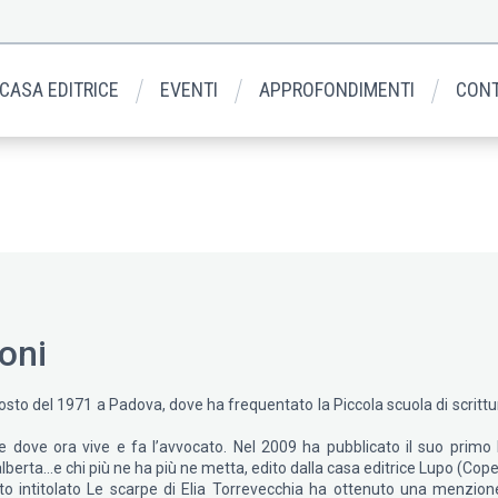
 CASA EDITRICE
EVENTI
APPROFONDIMENTI
CONT
oni
osto del 1971 a Padova, dove ha frequentato la Piccola scuola di scrittura
e dove ora vive e fa l’avvocato. Nel 2009 ha pubblicato il suo primo l
dalberta…e chi più ne ha più ne metta, edito dalla casa editrice Lupo (Cope
o intitolato Le scarpe di Elia Torrevecchia ha ottenuto una menzione