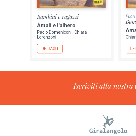
Bambini e ragazzi
Fuori
Bamb
Amali e l'albero
Amal
Paolo Domeniconi
Chiara
Lorenzoni
Chiar
DETTAGLI
DE
Iscriviti alla nostra