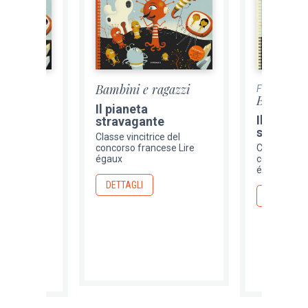
Bambini e ragazzi
Fuori catalo
agazzi
Bambini e
Il pianeta
Il pianet
stravagante
e
stravaga
Classe vincitrice del
e del
concorso francese Lire
Classe vinci
ese Lire
égaux
concorso fr
égaux
DETTAGLI
DETTAGLI