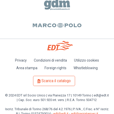
Privacy
Condizioni di vendita
Utilizzo cookies
Piè
Area stampa
Foreign rights
Whistleblowing
di
pagina
Scarica il catalogo
© 2024 EDT srl Socio Unico | via Pianezza 17 | 10149 Torino | edt@edt.it
| Cap. Soc. euro 501.920 int. vers. | R.E.A. Torino 504712
Iscriz. Tribunale di Torino 268/76 del 4.2.1976 | P. IVA , C.Fisc. e N° iscriz.
R.I. Torino 01574730014 -
edt@edt.it
-
edt@registerpec.it