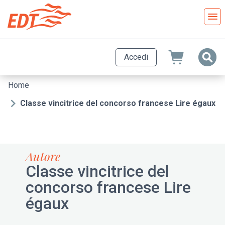
Salta
al
contenuto
principale
Accedi
Home
Briciole
di
Classe vincitrice del concorso francese Lire égaux
pane
Autore
Classe vincitrice del
concorso francese Lire
égaux