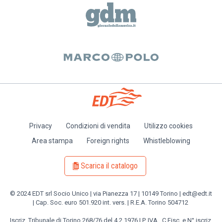
Privacy
Condizioni di vendita
Utilizzo cookies
Piè
Area stampa
Foreign rights
Whistleblowing
di
pagina
Scarica il catalogo
© 2024 EDT srl Socio Unico | via Pianezza 17 | 10149 Torino | edt@edt.it
| Cap. Soc. euro 501.920 int. vers. | R.E.A. Torino 504712
Iscriz. Tribunale di Torino 268/76 del 4.2.1976 | P. IVA , C.Fisc. e N° iscriz.