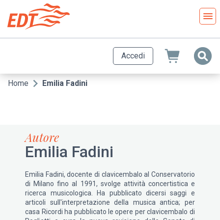
Salta
al
contenuto
principale
Accedi
Home
Emilia Fadini
Briciole
di
pane
Autore
Emilia Fadini
Emilia Fadini, docente di clavicembalo al Conservatorio
di Milano fino al 1991, svolge attività concertistica e
ricerca musicologica. Ha pubblicato dicersi saggi e
articoli sull'interpretazione della musica antica; per
casa Ricordi ha pubblicato le opere per clavicembalo di