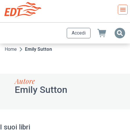
Salta
al
contenuto
principale
Accedi
Home
Emily Sutton
Briciole
di
pane
Autore
Emily Sutton
I suoi libri