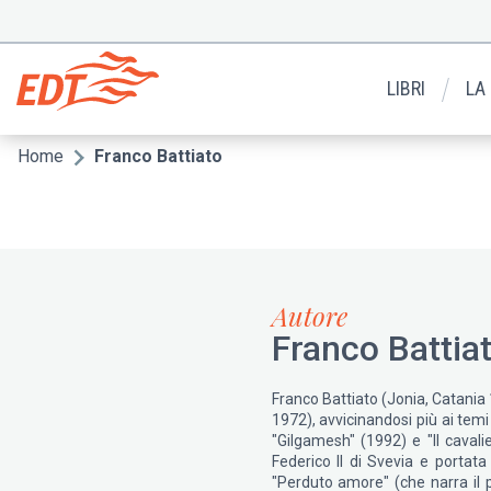
Salta
al
Menu
contenuto
secondario
principale
LIBRI
LA
Home
Franco Battiato
Briciole
di
pane
Autore
Franco Battia
Franco Battiato (Jonia, Catania 
1972), avvicinandosi più ai temi
"Gilgamesh" (1992) e "Il cavalie
Federico II di Svevia e portat
"Perduto amore" (che narra il p