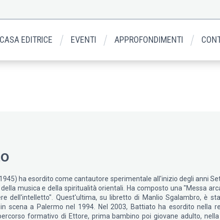
 CASA EDITRICE
EVENTI
APPROFONDIMENTI
CONT
to
1945) ha esordito come cantautore sperimentale all'inizio degli anni Sett
 della musica e della spiritualità orientali. Ha composto una "Messa arc
re dell'intelletto". Quest'ultima, su libretto di Manlio Sgalambro, è sta
a in scena a Palermo nel 1994. Nel 2003, Battiato ha esordito nella re
ercorso formativo di Ettore, prima bambino poi giovane adulto, nella S