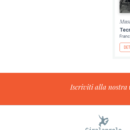
Mus
Tecn
Franc
DET
Iscriviti alla nostra