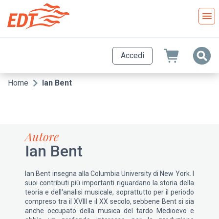
Salta
al
contenuto
principale
Accedi
Home
Ian Bent
Briciole
di
pane
Autore
Ian Bent
Ian Bent insegna alla Columbia University di New York. I
suoi contributi più importanti riguardano la storia della
teoria e dell'analisi musicale, soprattutto per il periodo
compreso tra il XVIII e il XX secolo, sebbene Bent si sia
anche occupato della musica del tardo Medioevo e