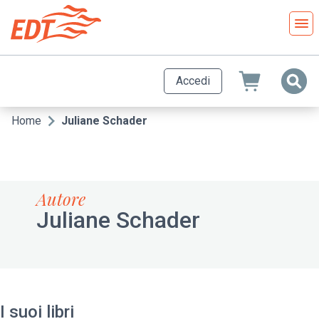
Salta
al
contenuto
principale
Accedi
Home
Juliane Schader
Briciole
di
pane
Autore
Juliane Schader
I suoi libri