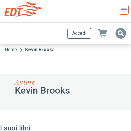
Salta
al
contenuto
principale
Accedi
Home
Kevin Brooks
Briciole
di
pane
Autore
Kevin Brooks
I suoi libri