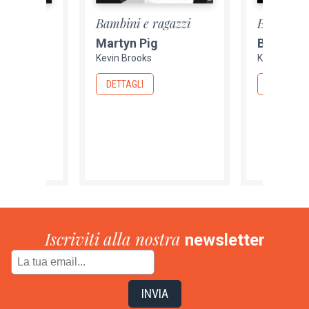
agazzi
Bambini e ragazzi
Bambini e
entro
Martyn Pig
Bad Cast
Kevin Brooks
Kevin Brook
DETTAGLI
DETTAGLI
Iscriviti alla nostra
newsletter