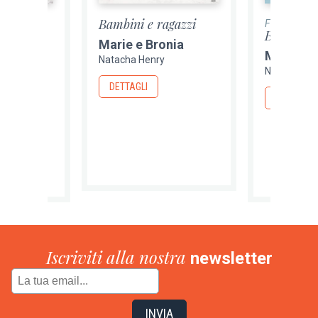
Bambini e ragazzi
Fuori catalo
agazzi
Bambini e
Marie e Bronia
nia
Marie e 
Natacha Henry
Natacha He
DETTAGLI
DETTAGLI
Iscriviti alla nostra
newsletter