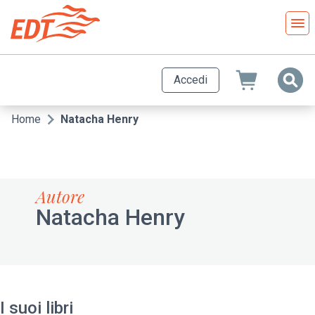
Salta
al
contenuto
principale
Accedi
Home
Natacha Henry
Briciole
di
pane
Autore
Natacha Henry
I suoi libri